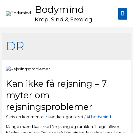
Bodymind
Krop, Sind & Sexologi
DR
Kan ikke få rejsning – 7
myter om
rejsningsproblemer
Skriv en kommentar
/
Ikke-kategoriseret
/ Af
bodymind
Mange mænd kan ikke få rejsning og i artiklen “Læge afliver
hårdnakket myte: Det er altså ikke pinligt, hvis den ikke vil op at