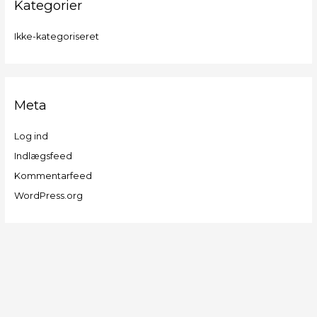
Kategorier
Ikke-kategoriseret
Meta
Log ind
Indlægsfeed
Kommentarfeed
WordPress.org